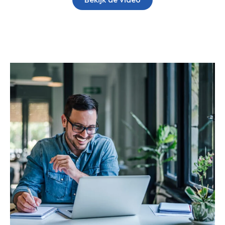
Bekijk de video
TCOG MCCL
Maakt u nog steeds gebruik van papieren en
documenten om informatie van het magazijn door te
spelen aan de boekhouding? Worstelt u bij het
beheer van de verkooporders van uw klanten nog
steeds met uw interne aankopen via
partnerbedrijven? Zijn schone masterdata over
verschillende partnerbedrijven een dagelijkse zorg?
TCOG Multi Company Centralized Logistics is dé
oplossing die uw logistieke en financiële