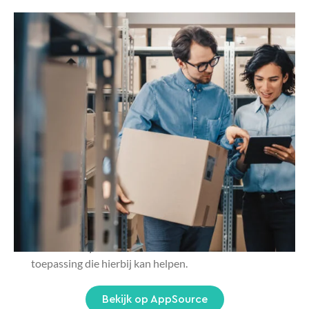
TCOG IMR
Bent u in staat om orders te beheren die
binnenkomen vanuit verschillende kanalen? Heeft u
een 100% accuraat realtime overzicht van uw
voorraad op verschillende locaties terwijl u via
verschillende kanalen verkoopt? Integratie met al
uw kanalen en het kunnen bijhouden van duizenden
orders per dag is cruciaal voor uw succes in de
digitale wereld van e-commerce en marktplaatsen.
De combinatie van Integration Manager en
Microsoft Dynamics 365 Business Central is dé
toepassing die hierbij kan helpen.
Bekijk op AppSource