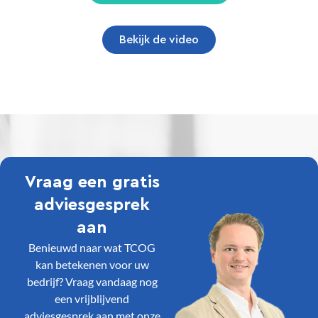
Bekijk de video
Vraag een gratis
adviesgesprek
aan
Benieuwd naar wat TCOG
kan betekenen voor uw
bedrijf? Vraag vandaag nog
een vrijblijvend
adviesgesprek aan met onze