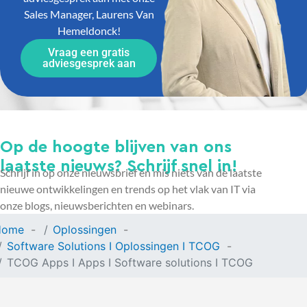
Sales Manager, Laurens Van
Hemeldonck!
Vraag een gratis
adviesgesprek aan
Op de hoogte blijven van ons
laatste nieuws? Schrijf snel in!
Schrijf in op onze nieuwsbrief en mis niets van de laatste
nieuwe ontwikkelingen en trends op het vlak van IT via
onze blogs, nieuwsberichten en webinars.
Home
Oplossingen
Software Solutions I Oplossingen I TCOG
TCOG Apps I Apps I Software solutions I TCOG