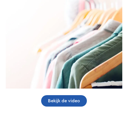
itSuitsFashion 365
Maak kennis met itSuitsFashion 365, de krachtigste
fashion managementoplossing, ontwikkeld door
TCOG. itSuitsFashion 365 is speciaal ontworpen
voor bedrijven die actief zijn in de mode- en
kledingindustrie. De app is beschikbaar in
AppSource en is volledig geïntegreerd en ingebed in
Microsoft Dynamics 365 Business Central.
Bekijk op AppSource
Bekijk de video