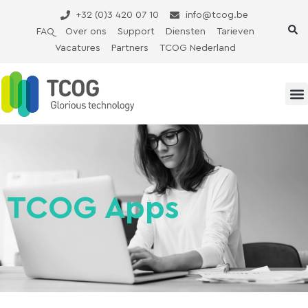
Ga
+32 (0)3 420 07 10
info@tcog.be
naar
FAQ
Over ons
Support
Diensten
Tarieven
de
Vacatures
Partners
TCOG Nederland
inhoud
TCOG Apps