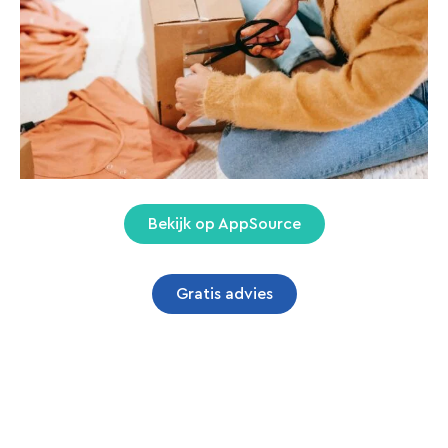
activiteiten stroomlijnt en uw verzend- en
ontvangstprocessen optimaliseert. Met
ModeXpress Integration beheert u moeiteloos uw
zendingen en ontvangsten in uw fashion business.
Krijg volledige controle en zichtbaarheid over uw
logistiek, zodat u verzekerd bent van een soepele en
betrouwbare levering van uw producten aan klanten
en een efficiënt beheer van de inkomende voorraad.
Bekijk op AppSource
Gratis advies