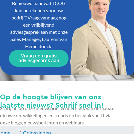
Benieuwd naar wat TCOG
kan betekenen voor uw
bedrijf? Vraag vandaag nog
een vrijblijvend
adviesgesprek aan met onze
Sales Manager, Laurens Van
Hemeldonck!
Vraag een gratis
adviesgesprek aan
Op de hoogte blijven van ons
laatste nieuws? Schrijf snel in!
Schrijf in op onze nieuwsbrief en mis niets van de laatste
nieuwe ontwikkelingen en trends op het vlak van IT via
onze blogs, nieuwsberichten en webinars.
Home
Oplossingen