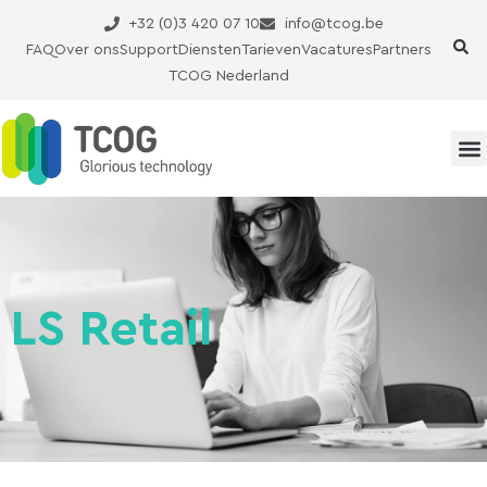
Ga
+32 (0)3 420 07 10
info@tcog.be
naar
FAQ
Over ons
Support
Diensten
Tarieven
Vacatures
Partners
de
TCOG Nederland
inhoud
LS Retail