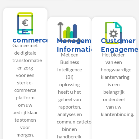
E-
commerce
Management
Customer
Ga mee met
Information
Engageme
de digitale
Met een
Het bieden
transformatie
Business
van een
en zorg
Intelligence
hoogwaardige
voor een
(BI)
klantervaring
sterk e-
oplossing
is een
commerce
heeft u het
belangrijk
platform
geheel van
onderdeel
om uw
rapporten,
van uw
bedrijf klaar
analyses en
klantenbinding.
te stomen
communicatietools
voor
binnen
morgen.
handbereik.