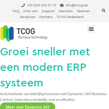
Ga
+32 (0)3 420 07 10
info@tcog.be
naar
FAQ
Over ons
Support
Diensten
Tarieven
de
Vacatures
Partners
TCOG Nederland
inhoud
Groei sneller met
een modern ERP
systeem
Automatiseer uw bedrijfsprocessen met Dynamics 365 Business
Central. Gebruiksvriendelijk, snel en efficiënt.
Meer over Dynamics 365