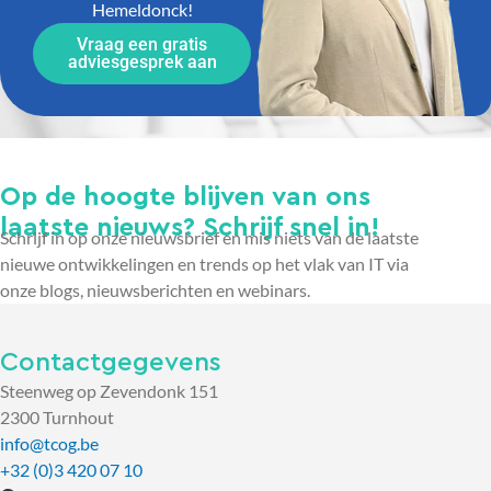
Hemeldonck!
Vraag een gratis
adviesgesprek aan
Op de hoogte blijven van ons
laatste nieuws? Schrijf snel in!
Schrijf in op onze nieuwsbrief en mis niets van de laatste
nieuwe ontwikkelingen en trends op het vlak van IT via
onze blogs, nieuwsberichten en webinars.
Contactgegevens
Steenweg op Zevendonk 151
2300 Turnhout
info@tcog.be
+32 (0)3 420 07 10