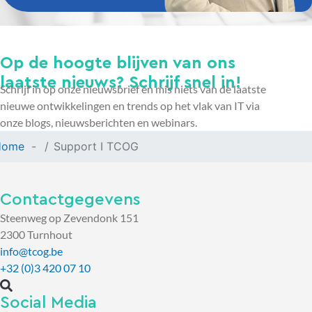
Op de hoogte blijven van ons
laatste nieuws? Schrijf snel in!
Schrijf in op onze nieuwsbrief en mis niets van de laatste
nieuwe ontwikkelingen en trends op het vlak van IT via
onze blogs, nieuwsberichten en webinars.
Home
Support I TCOG
Contactgegevens
Steenweg op Zevendonk 151
2300 Turnhout
info@tcog.be
+32 (0)3 420 07 10
Social Media