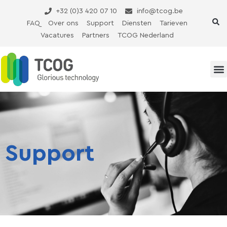
Ga
+32 (0)3 420 07 10
info@tcog.be
naar
FAQ
Over ons
Support
Diensten
Tarieven
de
Vacatures
Partners
TCOG Nederland
inhoud
Support