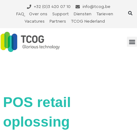
Ga
+32 (0)3 420 07 10
info@tcog.be
naar
FAQ
Over ons
Support
Diensten
Tarieven
de
Vacatures
Partners
TCOG Nederland
inhoud
POS retail
oplossing