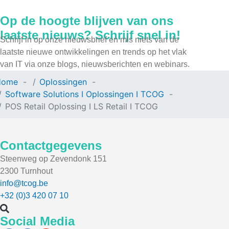
Op de hoogte blijven van ons
laatste nieuws? Schrijf snel in!
Schrijf in op onze nieuwsbrief en mis niets van de
laatste nieuwe ontwikkelingen en trends op het vlak
van IT via onze blogs, nieuwsberichten en webinars.
Home
Oplossingen
Software Solutions I Oplossingen I TCOG
POS Retail Oplossing I LS Retail I TCOG
Contactgegevens
Steenweg op Zevendonk 151
2300 Turnhout
info@tcog.be
+32 (0)3 420 07 10
Social Media