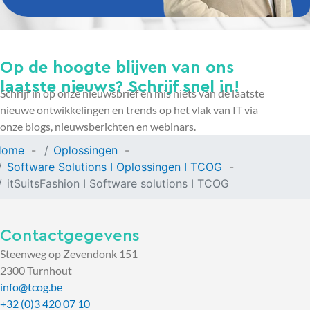
Op de hoogte blijven van ons
laatste nieuws? Schrijf snel in!
Schrijf in op onze nieuwsbrief en mis niets van de laatste
nieuwe ontwikkelingen en trends op het vlak van IT via
onze blogs, nieuwsberichten en webinars.
Home
Oplossingen
Software Solutions I Oplossingen I TCOG
itSuitsFashion I Software solutions I TCOG
Contactgegevens
Steenweg op Zevendonk 151
2300 Turnhout
info@tcog.be
+32 (0)3 420 07 10