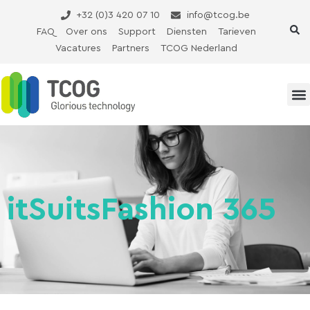
Ga
+32 (0)3 420 07 10
info@tcog.be
naar
FAQ
Over ons
Support
Diensten
Tarieven
de
Vacatures
Partners
TCOG Nederland
inhoud
itSuitsFashion 365