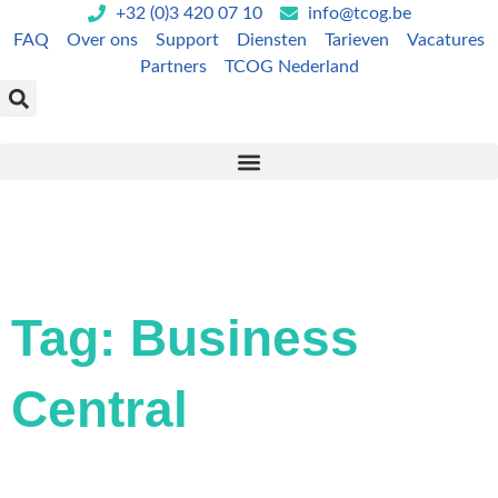
Ga
+32 (0)3 420 07 10
info@tcog.be
naar
FAQ
Over ons
Support
Diensten
Tarieven
Vacatures
de
Partners
TCOG Nederland
inhoud
Tag: Business
Central