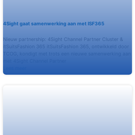
4Sight gaat samenwerking aan met ISF365
Nieuw partnership: 4Sight Channel Partner Cluster &
itSuitsFashion 365 itSuitsFashion 365, ontwikkeld door
TCOG, kondigt met trots een nieuwe samenwerking aan
met 4Sight Channel Partner
Lees meer