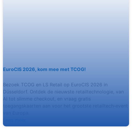
EuroCIS 2026, kom mee met TCOG!
Bezoek TCOG en LS Retail op EuroCIS 2026 in
Düsseldorf. Ontdek de nieuwste retailtechnologie, van
AI tot slimme checkout, en vraag gratis
toegangskaarten aan voor het grootste retailtech‑event
van Europa.
Lees meer