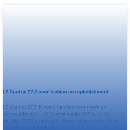
LS Central 27.0 voor fashion en replenishment
LS Central 27.0: Nieuwe functies voor mode en
voorraadbeheer LS Central versie 27.0 is op 14
oktober 2025 uitgebracht. Deze release introduceert
meerdere verbeteringen