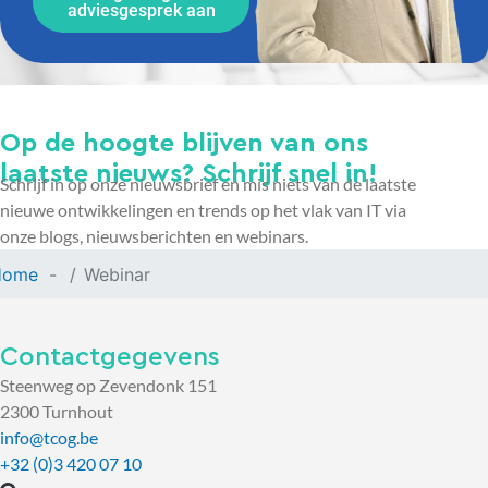
adviesgesprek aan
Op de hoogte blijven van ons
laatste nieuws? Schrijf snel in!
Schrijf in op onze nieuwsbrief en mis niets van de laatste
nieuwe ontwikkelingen en trends op het vlak van IT via
onze blogs, nieuwsberichten en webinars.
Home
Webinar
Contactgegevens
Steenweg op Zevendonk 151
2300 Turnhout
info@tcog.be
+32 (0)3 420 07 10