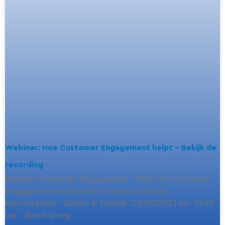
Webinar: Hoe Customer Engagement helpt – Bekijk de
recording
Webinar: Customer Engagement Titel: Hoe Customer
Engagement helpt bij het creëren van ware
klantloyaliteit Datum & Tijdstip: 23/09/2021 om 10:00
uur Beschrijving