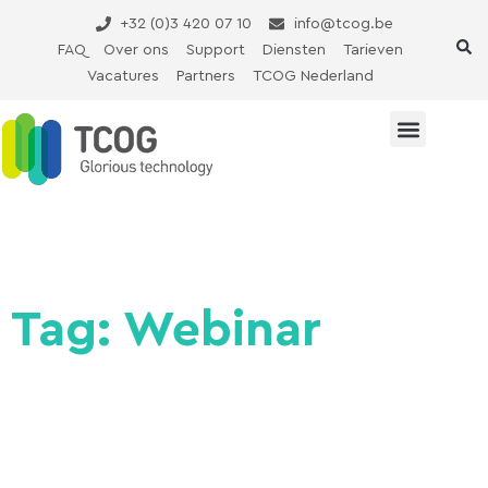
Ga
+32 (0)3 420 07 10
info@tcog.be
naar
FAQ
Over ons
Support
Diensten
Tarieven
de
Vacatures
Partners
TCOG Nederland
inhoud
Tag: Webinar