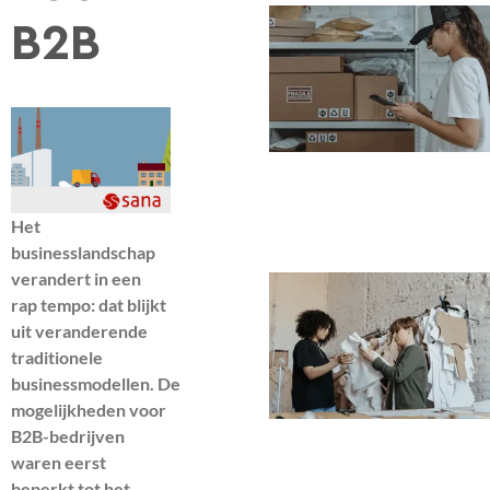
B2B
Het
businesslandschap
verandert in een
rap tempo: dat blijkt
uit veranderende
traditionele
businessmodellen. De
mogelijkheden voor
B2B-bedrijven
waren eerst
beperkt tot het