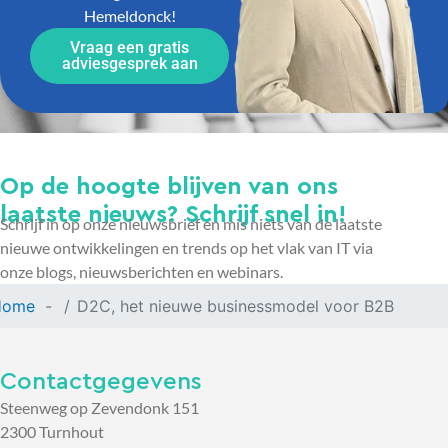
Hemeldonck!
Vraag een gratis
adviesgesprek aan
Op de hoogte blijven van ons
laatste nieuws? Schrijf snel in!
Schrijf in op onze nieuwsbrief en mis niets van de laatste
nieuwe ontwikkelingen en trends op het vlak van IT via
onze blogs, nieuwsberichten en webinars.
Home
D2C, het nieuwe businessmodel voor B2B
Contactgegevens
Steenweg op Zevendonk 151
2300 Turnhout