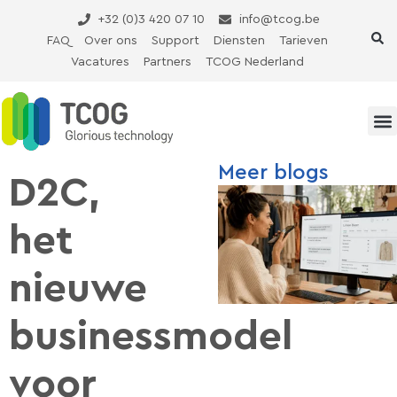
Ga
+32 (0)3 420 07 10
info@tcog.be
naar
FAQ
Over ons
Support
Diensten
Tarieven
de
Vacatures
Partners
TCOG Nederland
inhoud
Meer blogs
D2C,
het
nieuwe
businessmodel
voor