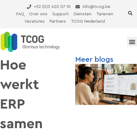
Ga
+32 (0)3 420 07 10
info@tcog.be
naar
FAQ
Over ons
Support
Diensten
Tarieven
de
Vacatures
Partners
TCOG Nederland
inhoud
Meer blogs
Hoe
werkt
ERP
samen