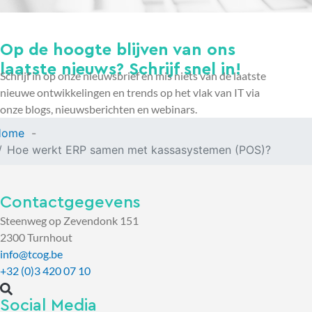
Op de hoogte blijven van ons
laatste nieuws? Schrijf snel in!
Schrijf in op onze nieuwsbrief en mis niets van de laatste
nieuwe ontwikkelingen en trends op het vlak van IT via
onze blogs, nieuwsberichten en webinars.
Home
Hoe werkt ERP samen met kassasystemen (POS)?
Contactgegevens
Steenweg op Zevendonk 151
2300 Turnhout
info@tcog.be
+32 (0)3 420 07 10
Social Media