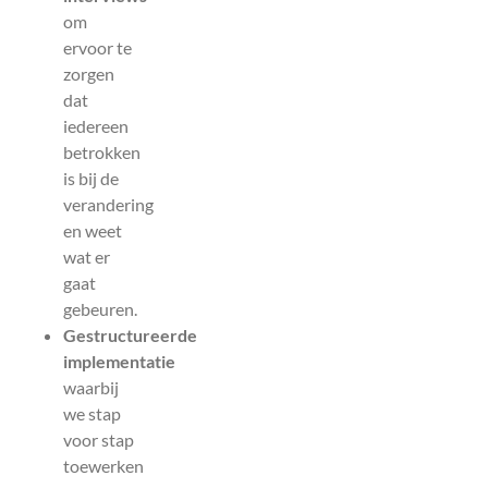
om
ervoor te
zorgen
dat
iedereen
betrokken
is bij de
verandering
en weet
wat er
gaat
gebeuren.
Gestructureerde
implementatie
waarbij
we stap
voor stap
toewerken