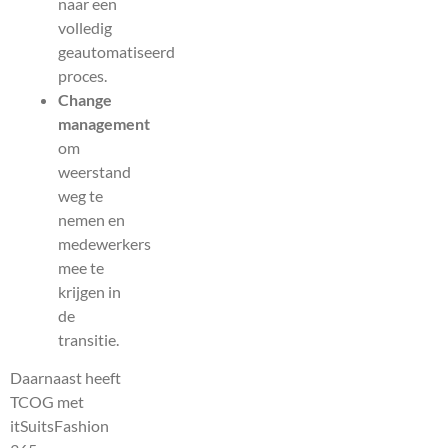
naar een
volledig
geautomatiseerd
proces.
Change
management
om
weerstand
weg te
nemen en
medewerkers
mee te
krijgen in
de
transitie.
Daarnaast heeft
TCOG met
itSuitsFashion