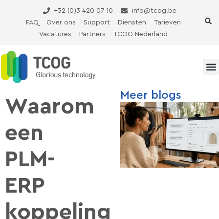
Ga
+32 (0)3 420 07 10
info@tcog.be
naar
FAQ
Over ons
Support
Diensten
Tarieven
de
Vacatures
Partners
TCOG Nederland
inhoud
Meer blogs
Waarom
een
PLM-
ERP
koppeling