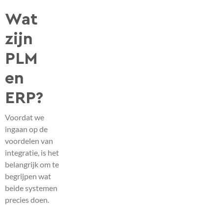
Wat
zijn
PLM
en
ERP?
Voordat we
ingaan op de
voordelen van
integratie, is het
belangrijk om te
begrijpen wat
beide systemen
precies doen.