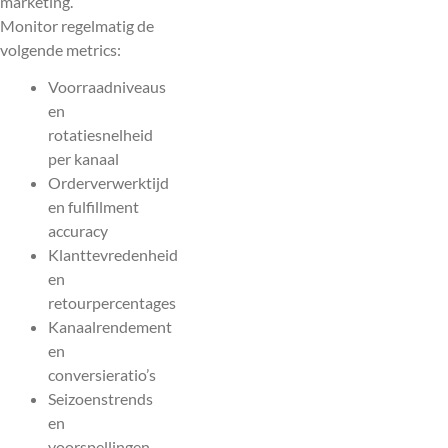
marketing.
Monitor regelmatig de
volgende metrics:
Voorraadniveaus
en
rotatiesnelheid
per kanaal
Orderverwerktijd
en fulfillment
accuracy
Klanttevredenheid
en
retourpercentages
Kanaalrendement
en
conversieratio’s
Seizoenstrends
en
voorspellingen