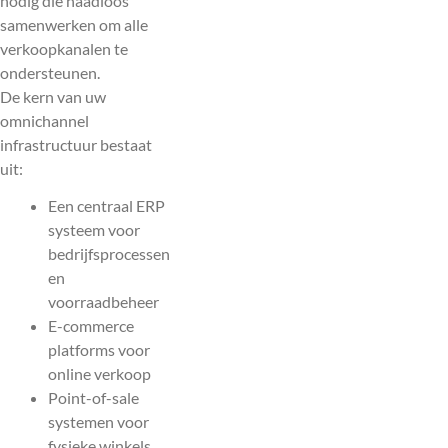
nodig die naadloos
samenwerken om alle
verkoopkanalen te
ondersteunen.
De kern van uw
omnichannel
infrastructuur bestaat
uit:
Een centraal ERP
systeem voor
bedrijfsprocessen
en
voorraadbeheer
E-commerce
platforms voor
online verkoop
Point-of-sale
systemen voor
fysieke winkels