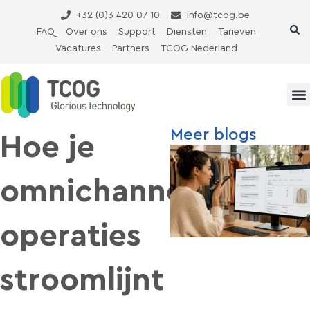
Ga
+32 (0)3 420 07 10
info@tcog.be
naar
FAQ
Over ons
Support
Diensten
Tarieven
de
Vacatures
Partners
TCOG Nederland
inhoud
Meer blogs
Hoe je
omnichannel
operaties
stroomlijnt