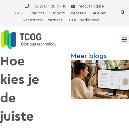
Ga
+32 (0)3 420 07 10
info@tcog.be
naar
FAQ
Over ons
Support
Diensten
Tarieven
de
Vacatures
Partners
TCOG Nederland
inhoud
Meer blogs
Hoe
kies je
de
juiste