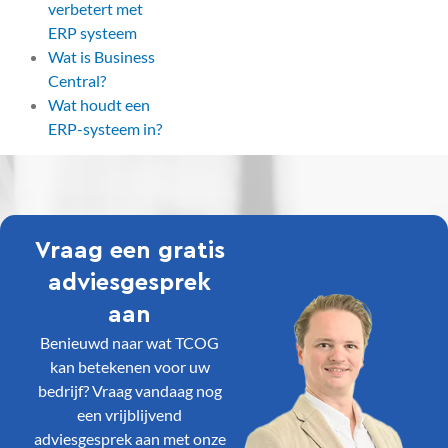
verbetert met
ERP systeem
Wat is Business
Central?
Wat houdt een
ERP-systeem in?
Vraag een gratis
adviesgesprek
aan
Benieuwd naar wat TCOG
kan betekenen voor uw
bedrijf? Vraag vandaag nog
een vrijblijvend
adviesgesprek aan met onze