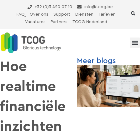
Ga
+32 (0)3 420 07 10
info@tcog.be
naar
FAQ
Over ons
Support
Diensten
Tarieven
de
Vacatures
Partners
TCOG Nederland
inhoud
Meer blogs
Hoe
realtime
financiële
inzichten