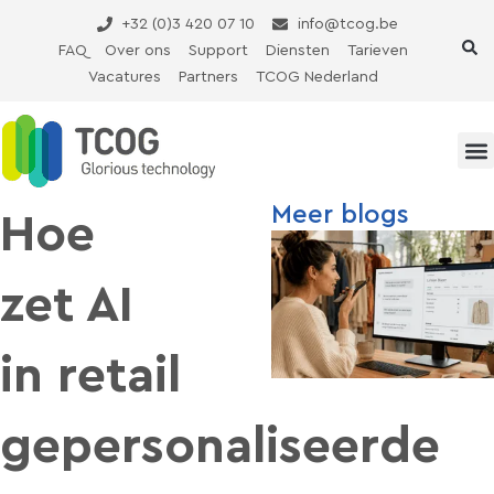
Ga
+32 (0)3 420 07 10
info@tcog.be
naar
FAQ
Over ons
Support
Diensten
Tarieven
de
Vacatures
Partners
TCOG Nederland
inhoud
Meer blogs
Hoe
zet AI
in retail
gepersonaliseerde