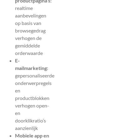
productpagina’s:
realtime
aanbevelingen
op basis van
browsegedrag
verhogen de
gemiddelde
orderwaarde
E-
mailmarketing:
gepersonaliseerde
onderwerpregels
en
productblokken
verhogen open-
en
doorklikratio’s
aanzienlijk
Mobiele app en