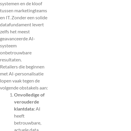
systemen en de kloof
tussen marketingteams
en IT. Zonder een solide
datafundament levert
zelfs het meest
geavanceerde AI-
systeem
onbetrouwbare
resultaten.
Retailers die beginnen
met AI-personalisatie
lopen vaak tegen de
volgende obstakels aan:
Onvolledige of
verouderde
klantdata:
AI
heeft
betrouwbare,
actuele data