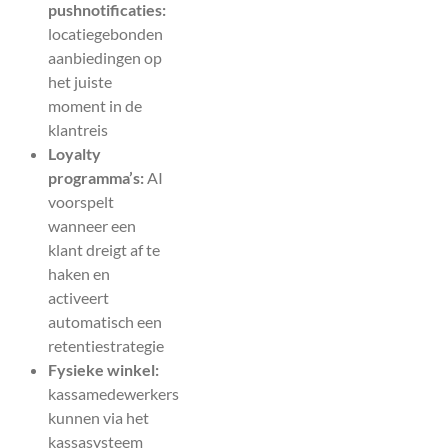
pushnotificaties:
locatiegebonden
aanbiedingen op
het juiste
moment in de
klantreis
Loyalty
programma’s:
AI
voorspelt
wanneer een
klant dreigt af te
haken en
activeert
automatisch een
retentiestrategie
Fysieke winkel:
kassamedewerkers
kunnen via het
kassasysteem