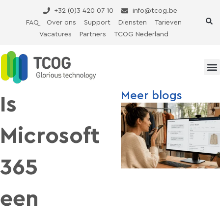
Ga
+32 (0)3 420 07 10
info@tcog.be
naar
FAQ
Over ons
Support
Diensten
Tarieven
de
Vacatures
Partners
TCOG Nederland
inhoud
Meer blogs
Is
Microsoft
365
een