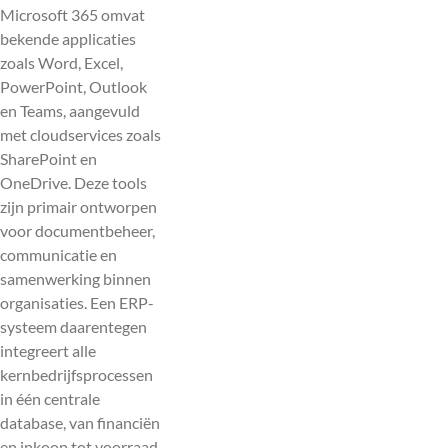
Microsoft 365 omvat
bekende applicaties
zoals Word, Excel,
PowerPoint, Outlook
en Teams, aangevuld
met cloudservices zoals
SharePoint en
OneDrive. Deze tools
zijn primair ontworpen
voor documentbeheer,
communicatie en
samenwerking binnen
organisaties. Een ERP-
systeem daarentegen
integreert alle
kernbedrijfsprocessen
in één centrale
database, van financiën
en inkoop tot voorraad