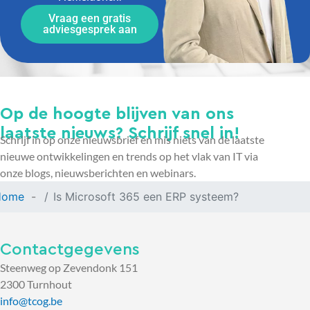
Vraag een gratis
adviesgesprek aan
Op de hoogte blijven van ons
laatste nieuws? Schrijf snel in!
Schrijf in op onze nieuwsbrief en mis niets van de laatste
nieuwe ontwikkelingen en trends op het vlak van IT via
onze blogs, nieuwsberichten en webinars.
Home
Is Microsoft 365 een ERP systeem?
Contactgegevens
Steenweg op Zevendonk 151
2300 Turnhout
info@tcog.be