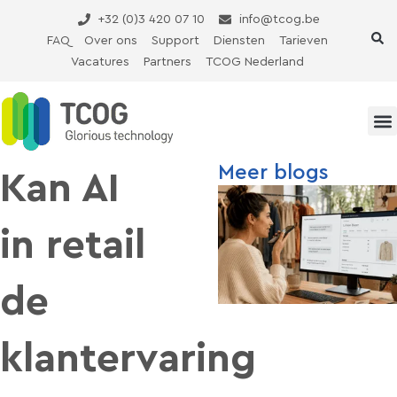
Ga
+32 (0)3 420 07 10
info@tcog.be
naar
FAQ
Over ons
Support
Diensten
Tarieven
de
Vacatures
Partners
TCOG Nederland
inhoud
Meer blogs
Kan AI
in retail
de
klantervaring