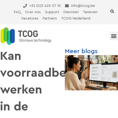
Ga
+32 (0)3 420 07 10
info@tcog.be
naar
FAQ
Over ons
Support
Diensten
Tarieven
de
Vacatures
Partners
TCOG Nederland
inhoud
Meer blogs
Kan
voorraadbeheer
werken
in de