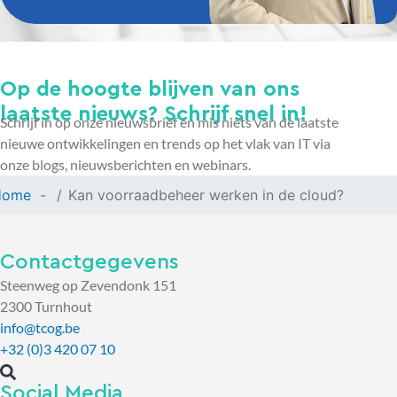
Op de hoogte blijven van ons
laatste nieuws? Schrijf snel in!
Schrijf in op onze nieuwsbrief en mis niets van de laatste
nieuwe ontwikkelingen en trends op het vlak van IT via
onze blogs, nieuwsberichten en webinars.
Home
Kan voorraadbeheer werken in de cloud?
Contactgegevens
Steenweg op Zevendonk 151
2300 Turnhout
info@tcog.be
+32 (0)3 420 07 10
Social Media