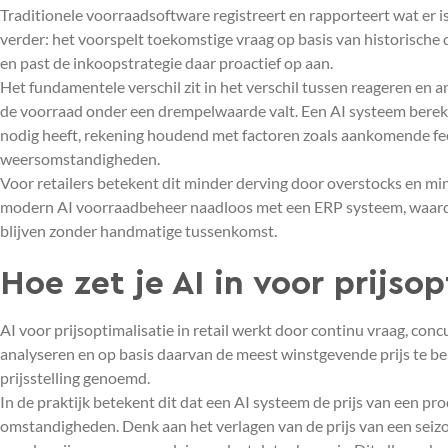
Traditionele voorraadsoftware registreert en rapporteert wat er 
verder: het voorspelt toekomstige vraag op basis van historische
en past de inkoopstrategie daar proactief op aan.
Het fundamentele verschil zit in het verschil tussen reageren en 
de voorraad onder een drempelwaarde valt. Een AI systeem bereke
nodig heeft, rekening houdend met factoren zoals aankomende fee
weersomstandigheden.
Voor retailers betekent dit minder derving door overstocks en m
modern AI voorraadbeheer naadloos met een ERP systeem, waardoo
blijven zonder handmatige tussenkomst.
Hoe zet je AI in voor prijsop
AI voor prijsoptimalisatie in retail werkt door continu vraag, con
analyseren en op basis daarvan de meest winstgevende prijs te b
prijsstelling genoemd.
In de praktijk betekent dit dat een AI systeem de prijs van een p
omstandigheden. Denk aan het verlagen van de prijs van een seizo