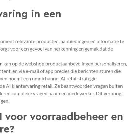
varing in een
e moment relevante producten, aanbiedingen en informatie te
zorgt voor een gevoel van herkenning en gemak dat de
eem kan op de webshop productaanbevelingen personaliseren,
ent, en via e-mail of app precies die berichten sturen die
t men noemt een omnichannel AI retailstrategie.
 de AI klantervaring retail. Ze beantwoorden vragen buiten
leren complexe vragen naar een medewerker. Dit verhoogt
jgen.
AI voor voorraadbeheer en
re?