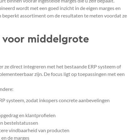
eurt binnen vooraf ingestelde marges die u zelf bepaalt.
bineerd wordt met een goed inzicht in de eigen marges en
n beperkt assortiment om de resultaten te meten voordat ze
t voor middelgrote
eer ze direct integreren met het bestaande ERP systeem of
plementeerbaar zijn. De focus ligt op toepassingen met een
andere:
ERP systeem, zodat inkopers concrete aanbevelingen
pgedrag en klantprofielen
en bestelstatussen
ere vindbaarheid van producten
 en de marges