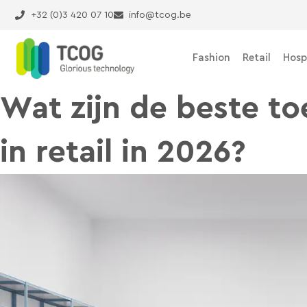
Ga
+32 (0)3 420 07 10
info@tcog.be
naar
de
inhoud
Fashion
Retail
Hosp
Wat zijn de beste to
in retail in 2026?