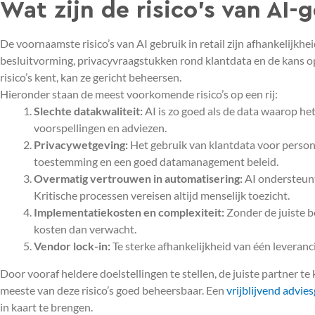
Wat zijn de risico’s van AI-g
De voornaamste risico’s van AI gebruik in retail zijn afhankelijkhe
besluitvorming, privacyvraagstukken rond klantdata en de kans o
risico’s kent, kan ze gericht beheersen.
Hieronder staan de meest voorkomende risico’s op een rij:
Slechte datakwaliteit:
AI is zo goed als de data waarop het 
voorspellingen en adviezen.
Privacywetgeving:
Het gebruik van klantdata voor person
toestemming en een goed datamanagement beleid.
Overmatig vertrouwen in automatisering:
AI ondersteunt 
Kritische processen vereisen altijd menselijk toezicht.
Implementatiekosten en complexiteit:
Zonder de juiste b
kosten dan verwacht.
Vendor lock-in:
Te sterke afhankelijkheid van één leveranci
Door vooraf heldere doelstellingen te stellen, de juiste partner te 
meeste van deze risico’s goed beheersbaar. Een
vrijblijvend advie
in kaart te brengen.