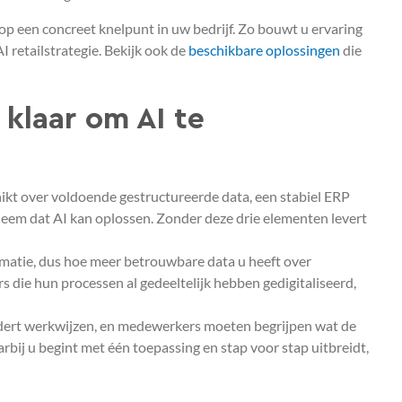
op een concreet knelpunt in uw bedrijf. Zo bouwt u ervaring
I retailstrategie. Bekijk ook de
beschikbare oplossingen
die
 klaar om AI te
hikt over voldoende gestructureerde data, een stabiel ERP
bleem dat AI kan oplossen. Zonder deze drie elementen levert
ormatie, dus hoe meer betrouwbare data u heeft over
s die hun processen al gedeeltelijk hebben gedigitaliseerd,
andert werkwijzen, en medewerkers moeten begrijpen wat de
rbij u begint met één toepassing en stap voor stap uitbreidt,