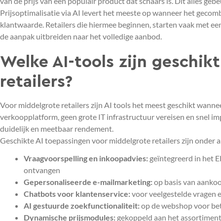
van de prijs van een populair product dat schaars is. Dit alles geb
Prijsoptimalisatie via AI levert het meeste op wanneer het gecom
klantwaarde. Retailers die hiermee beginnen, starten vaak met ee
de aanpak uitbreiden naar het volledige aanbod.
Welke AI-tools zijn geschik
retailers?
Voor middelgrote retailers zijn AI tools het meest geschikt wann
verkoopplatform, geen grote IT infrastructuur vereisen en snel im
duidelijk en meetbaar rendement.
Geschikte AI toepassingen voor middelgrote retailers zijn onder 
Vraagvoorspelling en inkoopadvies:
geïntegreerd in het 
ontvangen
Gepersonaliseerde e-mailmarketing:
op basis van aankoo
Chatbots voor klantenservice:
voor veelgestelde vragen 
AI gestuurde zoekfunctionaliteit:
op de webshop voor bet
Dynamische prijsmodules:
gekoppeld aan het assortiment