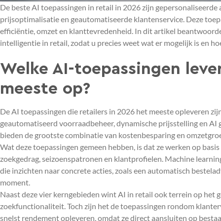
De beste AI toepassingen in retail in 2026 zijn gepersonaliseerd
prijsoptimalisatie en geautomatiseerde klantenservice. Deze toep
efficiëntie, omzet en klanttevredenheid. In dit artikel beantwoo
intelligentie in retail, zodat u precies weet wat er mogelijk is en h
Welke AI-toepassingen lever
meeste op?
De AI toepassingen die retailers in 2026 het meeste opleveren zi
geautomatiseerd voorraadbeheer, dynamische prijsstelling en AI g
bieden de grootste combinatie van kostenbesparing en omzetgroei 
Wat deze toepassingen gemeen hebben, is dat ze werken op basis va
zoekgedrag, seizoenspatronen en klantprofielen. Machine learning
die inzichten naar concrete acties, zoals een automatisch bestela
moment.
Naast deze vier kerngebieden wint AI in retail ook terrein op het
zoekfunctionaliteit. Toch zijn het de toepassingen rondom klante
snelst rendement opleveren, omdat ze direct aansluiten op besta