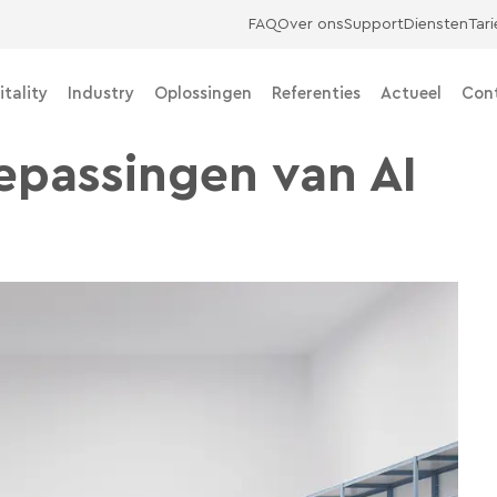
FAQ
Over ons
Support
Diensten
Tar
itality
Industry
Oplossingen
Referenties
Actueel
Con
epassingen van AI