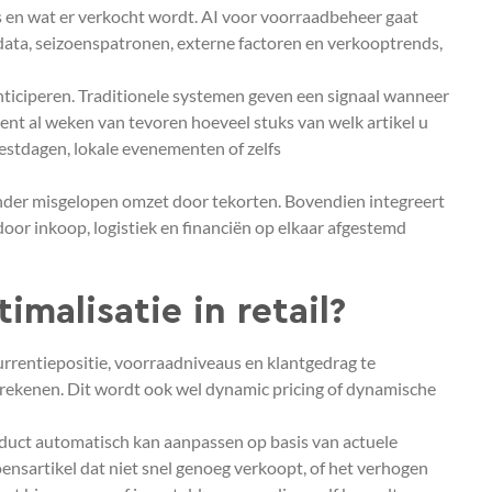
is en wat er verkocht wordt. AI voor voorraadbeheer gaat
 data, seizoenspatronen, externe factoren en verkooptrends,
anticiperen. Traditionele systemen geven een signaal wanneer
nt al weken van tevoren hoeveel stuks van welk artikel u
stdagen, lokale evenementen of zelfs
inder misgelopen omzet door tekorten. Bovendien integreert
r inkoop, logistiek en financiën op elkaar afgestemd
timalisatie in retail?
currentiepositie, voorraadniveaus en klantgedrag te
erekenen. Dit wordt ook wel dynamic pricing of dynamische
roduct automatisch kan aanpassen op basis van actuele
ensartikel dat niet snel genoeg verkoopt, of het verhogen