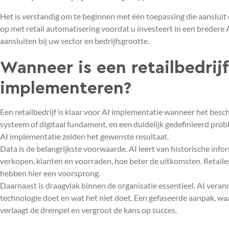
Het is verstandig om te beginnen met één toepassing die aansluit 
op met retail automatisering voordat u investeert in een bredere A
aansluiten bij uw sector en bedrijfsgrootte.
Wanneer is een retailbedrijf
implementeren?
Een retailbedrijf is klaar voor AI implementatie wanneer het besc
systeem of digitaal fundament, en een duidelijk gedefinieerd pro
AI implementatie zelden het gewenste resultaat.
Data is de belangrijkste voorwaarde. AI leert van historische inf
verkopen, klanten en voorraden, hoe beter de uitkomsten. Retailer
hebben hier een voorsprong.
Daarnaast is draagvlak binnen de organisatie essentieel. AI ver
technologie doet en wat het niet doet. Een gefaseerde aanpak, waa
verlaagt de drempel en vergroot de kans op succes.