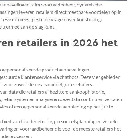
e aanbevelingen, slim voorraadbeheer, dynamische
assingen leveren retailers direct meetbare voordelen op in
rden we de meest gestelde vragen over kunstmatige
oe u ermee aan de slag kunt.
en retailers in 2026 het
jn gepersonaliseerde productaanbevelingen,
estuurde klantenservice via chatbots. Deze vier gebieden
voor zowel kleine als middelgrote retailers.
n data die retailers al bezitten: aankoophistorie,
 retail systemen analyseren deze data continu en vertalen
dvies of een gepersonaliseerde aanbieding op het juiste
 gebied van fraudedetectie, personeelsplanning en visuele
rvaring en voorraadbeheer die voor de meeste retailers het
ande processen.