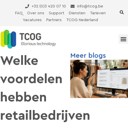
Ga
+32 (0)3 420 07 10
info@tcog.be
naar
FAQ
Over ons
Support
Diensten
Tarieven
de
Vacatures
Partners
TCOG Nederland
inhoud
Meer blogs
Welke
voordelen
hebben
retailbedrijven