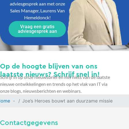
adviesgesprek aan met onze
Sales Manager, Laurens Van
Hemeldonck!
Vraag een gratis
adviesgesprek aan
Op de hoogte blijven van ons
laatste nieuws? Schrijf snel in!
Schrijf in op onze nieuwsbrief en mis niets van de laatste
nieuwe ontwikkelingen en trends op het vlak van IT via
onze blogs, nieuwsberichten en webinars.
Home
Joe’s Heroes bouwt aan duurzame missie
Contactgegevens