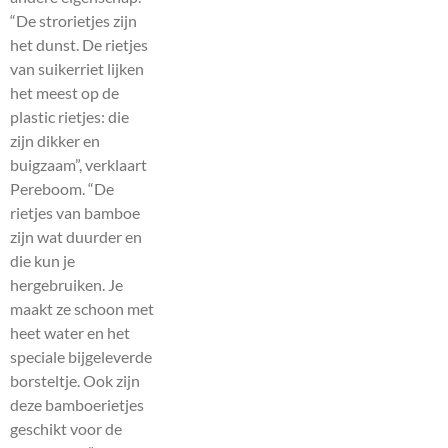
“De strorietjes zijn
het dunst. De rietjes
van suikerriet lijken
het meest op de
plastic rietjes: die
zijn dikker en
buigzaam”, verklaart
Pereboom. “De
rietjes van bamboe
zijn wat duurder en
die kun je
hergebruiken. Je
maakt ze schoon met
heet water en het
speciale bijgeleverde
borsteltje. Ook zijn
deze bamboerietjes
geschikt voor de