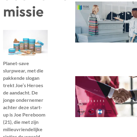
missie
Planet-save
slurpwear, met die
pakkende slogan
trekt Joe’s Heroes
de aandacht. De
jonge ondernemer
achter deze start-
up is Joe Pereboom
(21), die met zijn
milieuvriendelijke
rietjes de wereld