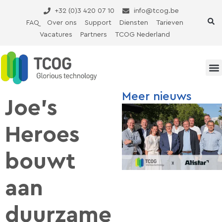
Ga
+32 (0)3 420 07 10
info@tcog.be
naar
FAQ
Over ons
Support
Diensten
Tarieven
de
Vacatures
Partners
TCOG Nederland
inhoud
Meer nieuws
Joe’s
Heroes
bouwt
aan
duurzame