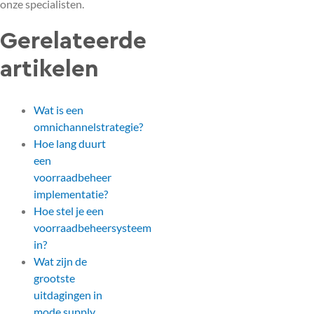
onze specialisten.
Gerelateerde
artikelen
Wat is een
omnichannelstrategie?
Hoe lang duurt
een
voorraadbeheer
implementatie?
Hoe stel je een
voorraadbeheersysteem
in?
Wat zijn de
grootste
uitdagingen in
mode supply