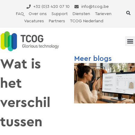
Ga
+32 (0)3 420 07 10
info@tcog.be
naar
FAQ
Over ons
Support
Diensten
Tarieven
de
Vacatures
Partners
TCOG Nederland
inhoud
Meer blogs
Wat is
het
verschil
tussen