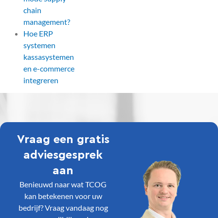
chain
management?
Hoe ERP
systemen
kassasystemen
en e-commerce
integreren
Vraag een gratis
adviesgesprek
aan
Benieuwd naar wat TCOG
kan betekenen voor uw
bedrijf? Vraag vandaag nog