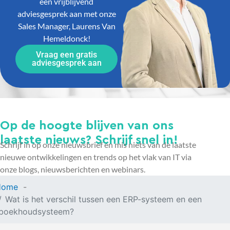
een vrijblijvend
adviesgesprek aan met onze
Sales Manager, Laurens Van
Hemeldonck!
Vraag een gratis
adviesgesprek aan
Op de hoogte blijven van ons
laatste nieuws? Schrijf snel in!
Schrijf in op onze nieuwsbrief en mis niets van de laatste
nieuwe ontwikkelingen en trends op het vlak van IT via
onze blogs, nieuwsberichten en webinars.
Home
Wat is het verschil tussen een ERP-systeem en een
boekhoudsysteem?