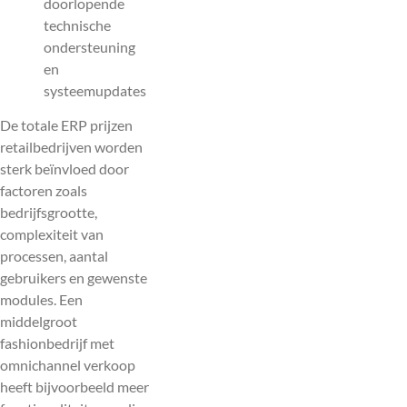
doorlopende
technische
ondersteuning
en
systeemupdates
De totale ERP prijzen
retailbedrijven worden
sterk beïnvloed door
factoren zoals
bedrijfsgrootte,
complexiteit van
processen, aantal
gebruikers en gewenste
modules. Een
middelgroot
fashionbedrijf met
omnichannel verkoop
heeft bijvoorbeeld meer