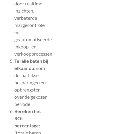
door realtime
inzichten,
verbeterde
margecontrole
en
geautomatiseerde
inkoop- en
verkoopprocessen
Tel alle baten bij
elkaar op
: som
de jaarlijkse
besparingen en
opbrengsten
over de gekozen
periode
Bereken het
ROI-
percentage
:
(totale baten