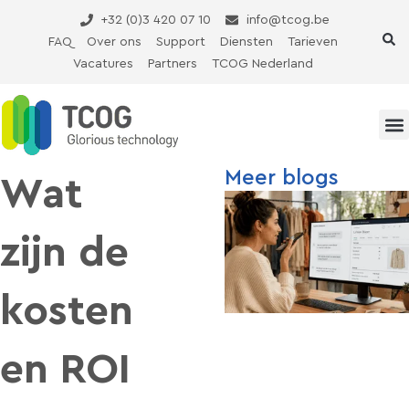
Ga
+32 (0)3 420 07 10
info@tcog.be
naar
FAQ
Over ons
Support
Diensten
Tarieven
de
Vacatures
Partners
TCOG Nederland
inhoud
Meer blogs
Wat
zijn de
kosten
en ROI