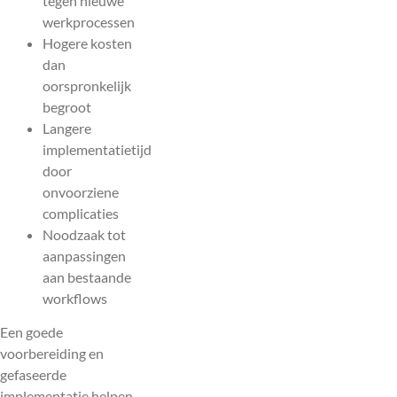
tegen nieuwe
werkprocessen
Hogere kosten
dan
oorspronkelijk
begroot
Langere
implementatietijd
door
onvoorziene
complicaties
Noodzaak tot
aanpassingen
aan bestaande
workflows
Een goede
voorbereiding en
gefaseerde
implementatie helpen