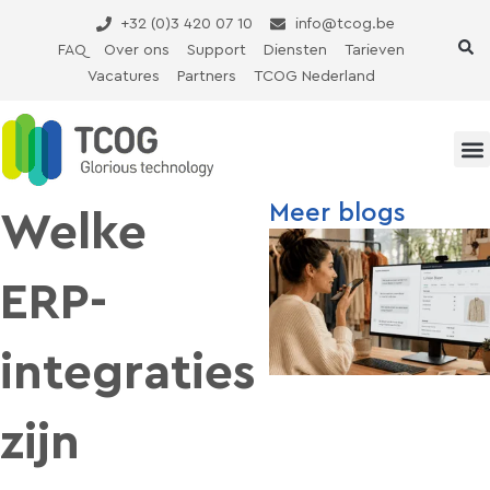
Ga
+32 (0)3 420 07 10
info@tcog.be
naar
FAQ
Over ons
Support
Diensten
Tarieven
de
Vacatures
Partners
TCOG Nederland
inhoud
Meer blogs
Welke
ERP-
integraties
zijn