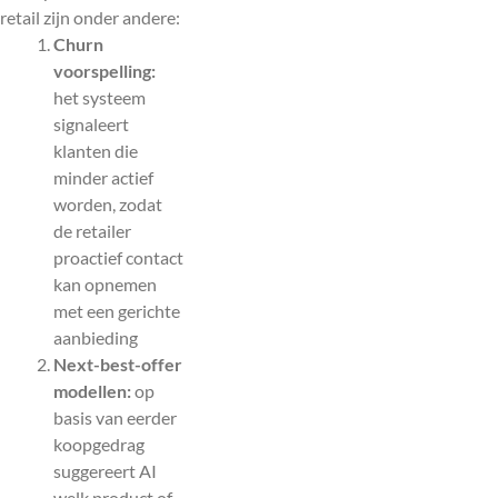
retail zijn onder andere:
Churn
voorspelling:
het systeem
signaleert
klanten die
minder actief
worden, zodat
de retailer
proactief contact
kan opnemen
met een gerichte
aanbieding
Next-best-offer
modellen:
op
basis van eerder
koopgedrag
suggereert AI
welk product of