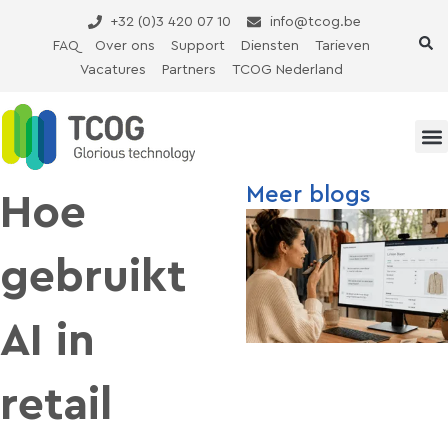
Ga
+32 (0)3 420 07 10
info@tcog.be
naar
FAQ
Over ons
Support
Diensten
Tarieven
de
Vacatures
Partners
TCOG Nederland
inhoud
Meer blogs
Hoe
gebruikt
AI in
retail